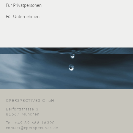
Für Privatpersonen
Für Unternehmen
CPERSPECTIVES GmbH
Belfortstrasse 3
81667 München
Tel. +49 89 666 16390
contact@cperspectives.de