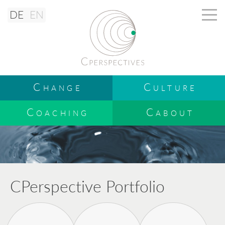
DE
EN
Change
Culture
Coaching
Cabout
CPerspective Portfolio