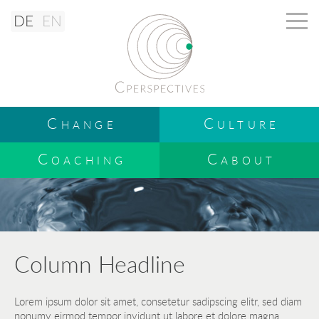
DE
EN
Change
Culture
Coaching
Cabout
Column Headline
Lorem ipsum dolor sit amet, consetetur sadipscing elitr, sed diam
nonumy eirmod tempor invidunt ut labore et dolore magna